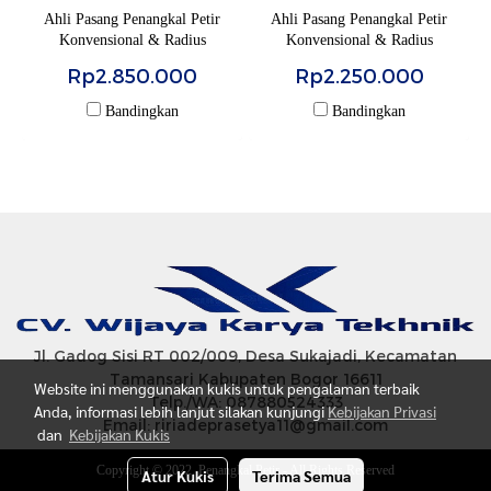
Ahli Pasang Penangkal Petir
Ahli Pasang Penangkal Petir
Konvensional & Radius
Konvensional & Radius
Elektrostatis Bogor dan
Elektrostatis Bogor dan
Rp2.850.000
Rp2.250.000
Sekitarnya
Sekitarnya
Bandingkan
Bandingkan
Jl. Gadog Sisi RT 002/009, Desa Sukajadi, Kecamatan
Tamansari Kabupaten Bogor 16611
Website ini menggunakan kukis untuk pengalaman terbaik
Telp./WA: 087880524333
Anda, informasi lebih lanjut silakan kunjungi
Kebijakan Privasi
Email: ririadeprasetya11@gmail.com
dan
Kebijakan Kukis
Copyright © 2022. Penangkal Petir - All Rights Reserved
Atur Kukis
Terima Semua