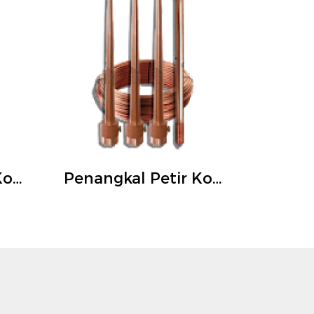
Penangkal Petir Konvensional 1 Tombak ATas
Penangkal Petir Konvensional 3 Tombak Atas