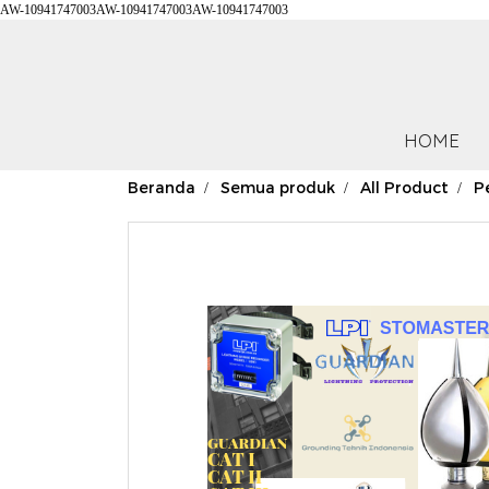
AW-10941747003AW-10941747003AW-10941747003
HOME
Beranda
Semua produk
All Product
P