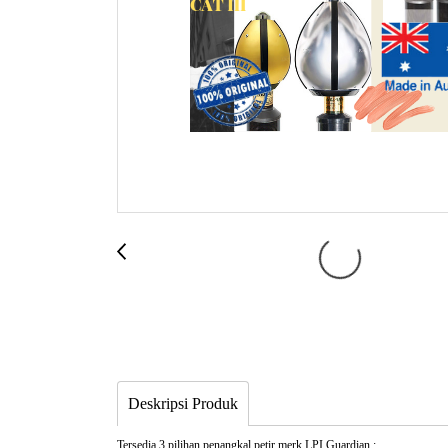
Deskripsi Produk
Tersedia 3 pilihan penangkal petir merk LPI Guardian :